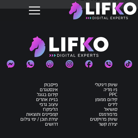
שיווק דיגיטלי
פייסבוק
ניו מדיה
אינסטגרם
PPC
קידום בגוגל
קידום ממומן
בניית אתרים
לידים
עיצוב גרפי
סושיאל
הליפקו'ז
פרפורמנס
קמפיינים ותוצאות
שיווק פרויקטים
יצירת תוכן / ימי צילום
יצירת קשר
דרושים