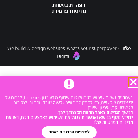
הצהרת נגישות
מדיניות פרטיות
Lifko
We build & design websites. what's your superpower?
Digital
SEO for AI crawlers and LLMs powered by
LovedByAI
.
באתר זה נעשה שימוש בטכנולוגיות איסוף מידע כגון Cookies, לרבות על
ידי צדדים שלישיים, כדי לספק לך חוויית גלישה טובה יותר וכן למטרות
סטטיסטיקה, איפיון ושיווק.
המשך הגלישה באתר מהווה הסכמתך לכך.
למידע נוסף בנושא ואפשרות לנהל את השימוש באמצעים הללו, ראו את
מדיניות הפרטיות שלנו
למדיניות הפרטיות באתר