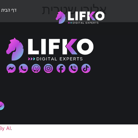
אלירן שטרית
דף הבית
By AI
.