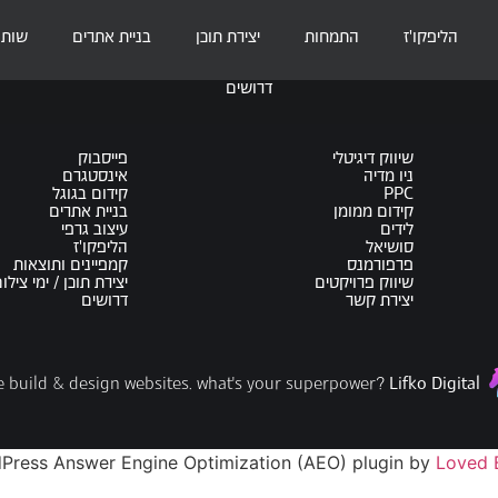
הליפקו'ז
התמחות
יצירת תוכן
בניית אתרים
שותפ
דרושים
שיווק דיגיטלי
פייסבוק
ניו מדיה
אינסטגרם
PPC
קידום בגוגל
קידום ממומן
בניית אתרים
לידים
עיצוב גרפי
סושיאל
הליפקו'ז
פרפורמנס
קמפיינים ותוצאות
שיווק פרויקטים
יצירת תוכן / ימי צילו
יצירת קשר
דרושים
Lifko Digital
 build & design websites. what's your superpower?
Press Answer Engine Optimization (AEO) plugin by
Loved 