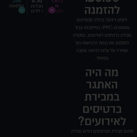
6.30
256
1,613
₪
עסקאות
מכירות
להזמנה
הוצאה
/ לידים
ליפקו דיגיטל ניהלה קמפיינים
ממומנים (PPC) בפייסבוק עבור
מכירת כרטיסים לאירועים, במטרה
למקסם את כמות הרכישות תוך
שמירה על עלות רכישה נמוכה
במיוחד.
מה היה
האתגר
במכירת
כרטיסים
לאירועים?
תחום מכירת הכרטיסים דורש מכירה