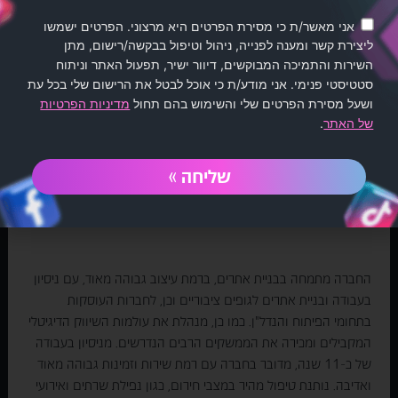
אני מאשר/ת כי מסירת הפרטים היא מרצוני. הפרטים ישמשו
מחמאות שגורמות לנו להסמיק
ליצירת קשר ומענה לפנייה, ניהול וטיפול בבקשה/רישום, מתן
השירות והתמיכה המבוקשים, דיוור ישיר, תפעול האתר וניתוח
סטטיסטי פנימי. אני מודע/ת כי אוכל לבטל את הרישום שלי בכל עת
ושעל מסירת הפרטים שלי והשימוש בהם תחול
מדיניות הפרטיות
של האתר
.
כרמלה קופר
שליחה »
דוברת לגופים ציבורים, מומחית
לאסטרטגיה ותוכן
החברה מתמחה בבניית אתרים, ברמת עיצוב גבוהה מאוד, עם ניסיון
בעבודה ובניית אתרים לגופים ציבוריים וכן, לחברות העוסקות
בתחומי הפיתוח והנדל"ן. כמו כן, מנהלת את עולמות השיווק הדיגיטלי
המקבילים ומכירה את הממשקים הרבים הנדרשים. מניסיון בעבודה
של כ-11 שנה, מדובר בחברה עם רמת שירות וזמינות גבוהה מאוד
ואדיבה. נותנת טיפול מהיר במצבי חירום, כגון נפילת שרתים ואירועי