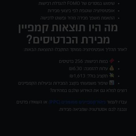
שימוש במסרים של FOMO להגדלת רכישות
אופטימיזציה שוטפת לפי ביצועי מכירות
התאמת משפך מכירה מהיר ופשוט לרכישה
מה היו תוצאות קמפיין
מכירת הכרטיסים?
לאחר תהליך אופטימיזציה ממוקד התקבלו התוצאות הבאות:
כמות רכישות: 256 כרטיסים
עלות להזמנה: ₪6.30
תקציב כולל: ₪1,613
שיפור משמעותי בקצב המכירות וביעילות הקמפיינים
רוצים למלא גם את האירוע שלכם במהירות?
עברו לעמוד
ניהול קמפיינים ממומנים (PPC)
או השאירו פרטים
ונבנה לכם אסטרטגיה שמביאה מכירות.