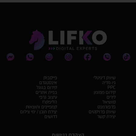
שיווק דיגיטלי
פייסבוק
ניו מדיה
אינסטגרם
PPC
קידום בגוגל
קידום ממומן
בניית אתרים
לידים
עיצוב גרפי
סושיאל
הליפקו'ז
פרפורמנס
קמפיינים ותוצאות
שיווק פרויקטים
יצירת תוכן / ימי צילום
יצירת קשר
דרושים
הצהרת נגישות