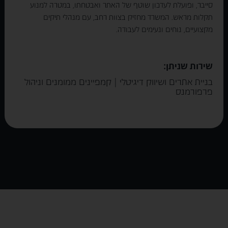
סייבר, ופועלת לעדכון שוטף של האתר ואבטחתו, במטרה למנוע
תקלות מראש. המשרד מחזיק בצוות רחב, עם מנהלי תיקים
מקצועיים, נוחים ונעימים לעבודה.
שירות שניתן:
בניית אתרים ושיווק דיגיטלי | קמפיינים ממומנים וניהול
פרפורמנס