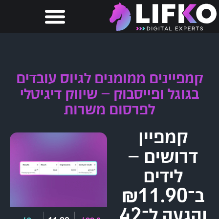
קמפיינים ממומנים לגיוס עובדים
בגוגל ופייסבוק – שיווק דיגיטלי
לפרסום משרות
קמפיין
דרושים –
לידים
ב־₪11.90
והגעה ל־42