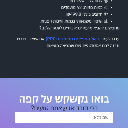
💰 עלות לליד: ₪11.90
📈 כמות פניות: 42 מועמדים
💸 תקציב כולל: ₪499.8
📊 שיפור משמעותי בכמות ואיכות הפניות
מחפשים להביא מועמדים איכותיים לעסק שלכם?
עברו לעמוד
ניהול קמפיינים ממומנים (PPC)
או השאירו פרטים
ונבנה לכם אסטרטגיית גיוס שמביאה תוצאות.
בואו נקשקש על קפה
בלי סוכר או שאתם טועים?