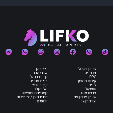
שיווק דיגיטלי
פייסבוק
ניו מדיה
אינסטגרם
PPC
קידום בגוגל
קידום ממומן
בניית אתרים
לידים
עיצוב גרפי
סושיאל
הליפקו'ז
פרפורמנס
קמפיינים ותוצאות
שיווק פרויקטים
יצירת תוכן / ימי צילום
יצירת קשר
דרושים