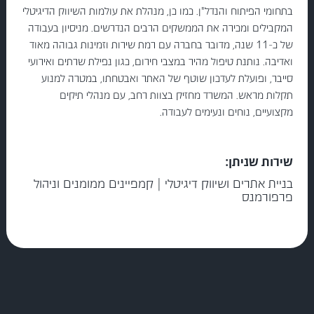
בתחומי הפיתוח והנדל"ן. כמו כן, מנהלת את עולמות השיווק הדיגיטלי
המקבילים ומכירה את הממשקים הרבים הנדרשים. מניסיון בעבודה
של כ-11 שנה, מדובר בחברה עם רמת שירות וזמינות גבוהה מאוד
ואדיבה. נותנת טיפול מהיר במצבי חירום, כגון נפילת שרתים ואירועי
סייבר, ופועלת לעדכון שוטף של האתר ואבטחתו, במטרה למנוע
תקלות מראש. המשרד מחזיק בצוות רחב, עם מנהלי תיקים
מקצועיים, נוחים ונעימים לעבודה.
שירות שניתן:
בניית אתרים ושיווק דיגיטלי | קמפיינים ממומנים וניהול
פרפורמנס