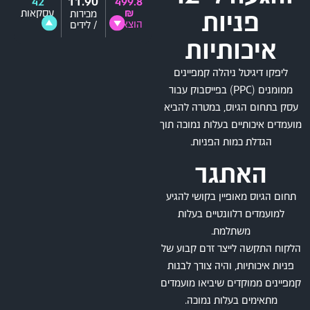
11.90
42
499.8
₪
עסקאות
מכירות
פניות
הוצאה
/ לידים
איכותיות
ליפקו דיגיטל ניהלה קמפיינים
ממומנים (PPC) בפייסבוק עבור
עסק בתחום הגיוס, במטרה להביא
מועמדים איכותיים בעלות נמוכה תוך
הגדלת כמות הפניות.
האתגר
תחום הגיוס מאופיין בקושי להגיע
למועמדים רלוונטיים בעלות
משתלמת.
הלקוח התקשה לייצר זרם קבוע של
פניות איכותיות, והיה צורך לבנות
קמפיינים ממוקדים שיביאו מועמדים
מתאימים בעלות נמוכה.