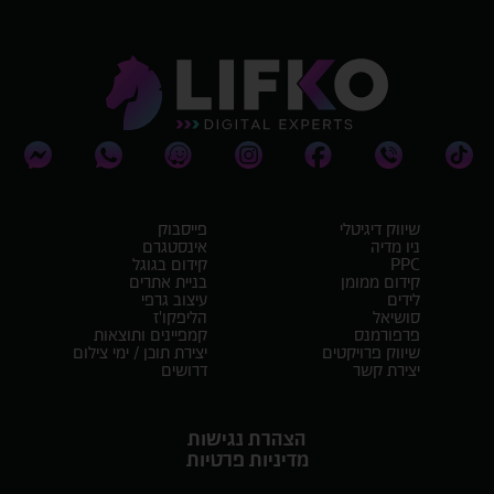
שיווק דיגיטלי
פייסבוק
ניו מדיה
אינסטגרם
PPC
קידום בגוגל
קידום ממומן
בניית אתרים
לידים
עיצוב גרפי
סושיאל
הליפקו'ז
פרפורמנס
קמפיינים ותוצאות
שיווק פרויקטים
יצירת תוכן / ימי צילום
יצירת קשר
דרושים
הצהרת נגישות
מדיניות פרטיות