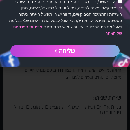
דוברת לגופים ציבורים, מומחית
אני מאשר/ת כי מסירת הפרטים היא מרצוני. הפרטים ישמשו
לאסטרטגיה ותוכן
ליצירת קשר ומענה לפנייה, ניהול וטיפול בבקשה/רישום, מתן
השירות והתמיכה המבוקשים, דיוור ישיר, תפעול האתר וניתוח
סטטיסטי פנימי. אני מודע/ת כי אוכל לבטל את הרישום שלי בכל עת
החברה מתמחה בבניית אתרים, ברמת עיצוב גבוהה מאוד, עם ניסיון
ושעל מסירת הפרטים שלי והשימוש בהם תחול
מדיניות הפרטיות
בעבודה ובניית אתרים לגופים ציבוריים וכן, לחברות העוסקות
של האתר
.
בתחומי הפיתוח והנדל"ן. כמו כן, מנהלת את עולמות השיווק הדיגיטלי
המקבילים ומכירה את הממשקים הרבים הנדרשים. מניסיון בעבודה
של כ-11 שנה, מדובר בחברה עם רמת שירות וזמינות גבוהה מאוד
שליחה »
ואדיבה. נותנת טיפול מהיר במצבי חירום, כגון נפילת שרתים ואירועי
סייבר, ופועלת לעדכון שוטף של האתר ואבטחתו, במטרה למנוע
תקלות מראש. המשרד מחזיק בצוות רחב, עם מנהלי תיקים
מקצועיים, נוחים ונעימים לעבודה.
שירות שניתן:
בניית אתרים ושיווק דיגיטלי | קמפיינים ממומנים וניהול
פרפורמנס