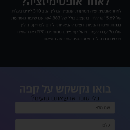
לאחר אופטימיזציה?
לאחר אופטימיזציה ממוקדת, קמפיין הנדל״ן הניב 310 לידים בעלות
של ₪15.69 לליד ובתקציב כולל של ₪4,863, עם שיפור משמעותי
בכמות ואיכות הפניות. רוצים להביא יותר לידים לפרויקט נדל״ן
שלכם? עברו לעמוד ניהול קמפיינים ממומנים (PPC) או השאירו
פרטים ונבנה לכם אסטרטגיה שמביאה תוצאות.
בואו נקשקש על קפה
בלי סוכר או שאתם טועים?