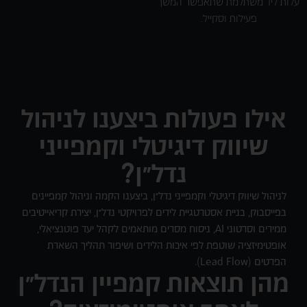
עלות ליד משתלמת שתאפשר המשך
פעילות וסקייל.
אילו פעולות ביצענו לניהול
שיווק דיגיטלי וקמפייני
נדל״ן?
לניהול שיווק דיגיטלי וקמפייני נדל״ן, ביצענו הקמה וניהול קמפיינים
בפייסבוק, בניית אסטרטגיית לידים לפרויקטי נדל״ן, יצירת קריאייטיבים
ממירים וסרטוני AI, ניסוח מסרים מותאמים לקהל יעד פוטנציאלי,
אופטימיזציה שוטפת לפי איכות הלידים ושיפור תהליך השארת
הפרטים (Lead Flow).
מהן תוצאות קמפיין הנדל״ן