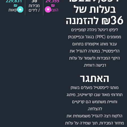
36
229,831
29,355
₪
₪
מכירות
בעלות של
הוצאה
עסקאות
/ לידים
₪36 להזמנה
ליפקו דיגיטל ניהלה קמפיינים
ממומנים (PPC) בגוגל ובפייסבוק
עבור מותג איקומרס בתחום
הלייפסטייל, במטרה להגדיל את
היקף המכירות ולשמור על עלות
רכישה רווחית.
האתגר
מותגי לייפסטייל פועלים בשוק
תחרותי מאוד שבו קריאייטיב, מיתוג
וחוויית משתמש הם קריטיים
להצלחה.
הלקוח רצה להגדיל משמעותית את
מחזור המכירות, תוך שמירה על עלות