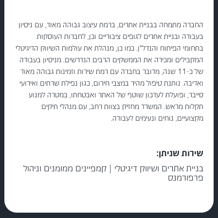
החברה מתמחה בבניית אתרים, ברמת עיצוב גבוהה מאוד, עם ניסיון
בעבודה ובניית אתרים לגופים ציבוריים וכן, לחברות העוסקות
בתחומי הפיתוח והנדל"ן. כמו כן, מנהלת את עולמות השיווק הדיגיטלי
המקבילים ומכירה את הממשקים הרבים הנדרשים. מניסיון בעבודה
של כ-11 שנה, מדובר בחברה עם רמת שירות וזמינות גבוהה מאוד
ואדיבה. נותנת טיפול מהיר במצבי חירום, כגון נפילת שרתים ואירועי
סייבר, ופועלת לעדכון שוטף של האתר ואבטחתו, במטרה למנוע
תקלות מראש. המשרד מחזיק בצוות רחב, עם מנהלי תיקים
מקצועיים, נוחים ונעימים לעבודה.
שירות שניתן:
בניית אתרים ושיווק דיגיטלי | קמפיינים ממומנים וניהול
פרפורמנס