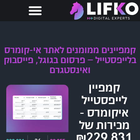
קמפיינים ממומנים לאתר אי-קומרס
בלייפסטייל – פרסום בגוגל, פייסבוק
ואינסטגרם
קמפיין
לייפסטייל
איקומרס -
מכירות של
₪229,831