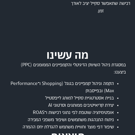
רכישה שתאפשר סקייל יציב לאורך
זמן.
מה עשינו
במסגרת ניהול השיווק הדיגיטלי והקמפיינים הממומנים (PPC)
ביצענו:
הקמה וניהול קמפיינים בגוגל (Shopping ו־Performance
Max) ובפייסבוק
בניית אסטרטגיית סקייל למותג לייפסטייל
יצירת קריאייטיבים ממותגים וסרטוני AI
אופטימיזציה שוטפת לפי נתוני רכישות ו־ROAS
ניתוח התנהגות משתמשים ושיפור משפכי המכירה
שיפור דפי מוצר וחוויית משתמש להגדלת יחס ההמרה