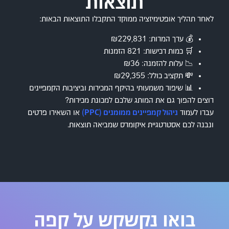
תוצאות
לאחר תהליך אופטימיזציה ממוקד התקבלו התוצאות הבאות:
💰 ערך המרות: ₪229,831
🛒 כמות רכישות: 821 הזמנות
📉 עלות להזמנה: ₪36
💸 תקציב כולל: ₪29,355
📊 שיפור משמעותי בהיקף המכירות וביציבות הקמפיינים
רוצים להפוך גם את המותג שלכם למכונת מכירות?
עברו לעמוד
ניהול קמפיינים ממומנים (PPC)
או השאירו פרטים
ונבנה לכם אסטרטגיית איקומרס שמביאה תוצאות.
בואו נקשקש על קפה