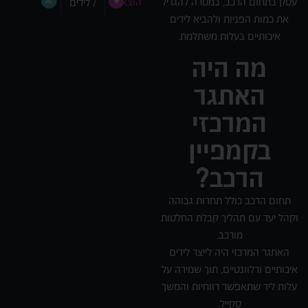
עסק בתחום הרכב, במטרה להגדיל
הוצאה
/ לידים
את כמות הפניות ולהביא לידים
איכותיים בעלות משתלמת.
מה היה
האתגר
המרכזי
בקמפיין
הרכב?
תחום הרכב כולל תחרות גבוהה
וקהל יעד עם תהליך קבלת החלטות
מורכב.
האתגר המרכזי היה לייצר לידים
איכותיים ורלוונטיים, תוך שמירה על
עלות ליד שתאפשר רווחיות והמשך
סקייל.