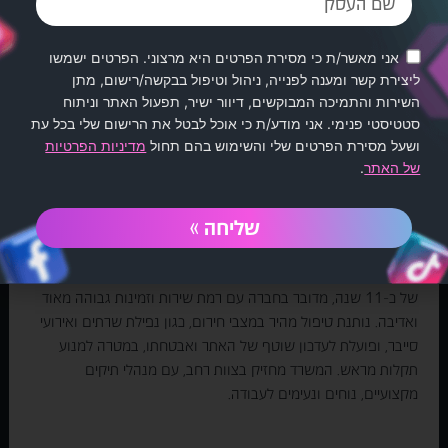
אני מאשר/ת כי מסירת הפרטים היא מרצוני. הפרטים ישמשו
כרמלה קופר
ליצירת קשר ומענה לפנייה, ניהול וטיפול בבקשה/רישום, מתן
דוברת לגופים ציבורים, מומחית
השירות והתמיכה המבוקשים, דיוור ישיר, תפעול האתר וניתוח
לאסטרטגיה ותוכן
סטטיסטי פנימי. אני מודע/ת כי אוכל לבטל את הרישום שלי בכל עת
ושעל מסירת הפרטים שלי והשימוש בהם תחול
מדיניות הפרטיות
של האתר
.
החברה מתמחה בבניית אתרים, ברמת עיצוב גבוהה מאוד, עם ניסיון
שליחה »
בעבודה ובניית אתרים לגופים ציבוריים וכן, לחברות העוסקות
בתחומי הפיתוח והנדל"ן. כמו כן, מנהלת את עולמות השיווק הדיגיטלי
המקבילים ומכירה את הממשקים הרבים הנדרשים. מניסיון בעבודה
של כ-11 שנה, מדובר בחברה עם רמת שירות וזמינות גבוהה מאוד
ואדיבה. נותנת טיפול מהיר במצבי חירום, כגון נפילת שרתים ואירועי
סייבר, ופועלת לעדכון שוטף של האתר ואבטחתו, במטרה למנוע
תקלות מראש. המשרד מחזיק בצוות רחב, עם מנהלי תיקים
מקצועיים, נוחים ונעימים לעבודה.