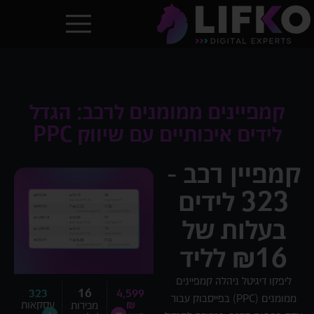
קמפיינים ממומנים לרכב: הגדל
לידים איכותיים עם שיווק PPC
קמפיין רכב -
323 לידים
בעלות של
₪16 לליד
ליפקו דיגיטל ניהלה קמפיינים
16
323
4,599
ממומנים (PPC) בפייסבוק עבור
₪
עסקאות
מכירות