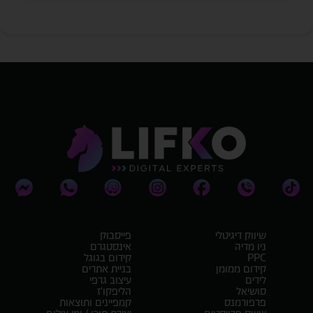
שיווק דיגיטלי
פייסבוק
ניו מדיה
אינסטגרם
PPC
קידום בגוגל
קידום ממומן
בניית אתרים
לידים
עיצוב גרפי
סושיאל
הליפקו'ז
פרפורמנס
קמפיינים ותוצאות