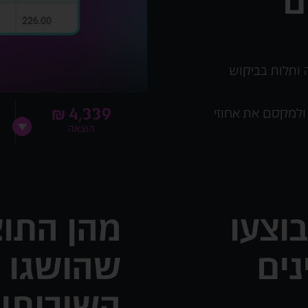
ם
 ותלות בביקוש
 ולמקסם את אחוזי
4,339 ₪
הוצאה
בוצעו
מהן התו
נים
שהושגו מ
השירותי