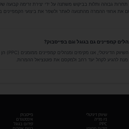
תחרות גבוהה ותלות בביקוש משתנה על ידי יצירת זרימה קבועה של 
את אחוזי ההמרה מהתנועה לאתר ולשפר את ביצועי הקמפיינים בא
ים קמפיינים גם בגוגל וגם בפייסבוק?
כן, במסגרת ניהול השיווק הדיגי
 מנת להגיע לקהל יעד רחב ולמקסם את פוטנציאל ההמרות.
שיווק דיגיטלי
פייסבוק
ניו מדיה
אינסטגרם
PPC
קידום בגוגל
קידום ממומן
בניית אתרים