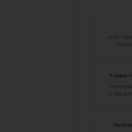
קמפיין PPC הוביל ל-226 הזמנות, בעלות המרה נמוכה של ₪19.20 ושיעור המרה
ות ושיפור
ופטימיזציה
ימים מסרים
רותיות?