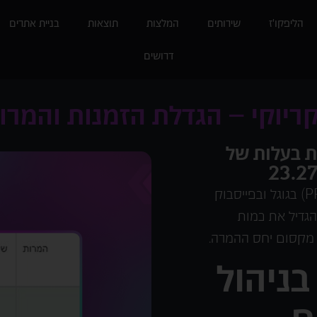
הליפקו'ז
שירותים
המלצות
תוצאות
בניית אתרים
דרושים
ם – 226 הזמנות בעלות של
ליפקו דיגיטל ניהלה קמפיינים ממומנים (PPC) בגוגל ובפייסבוק
הגדיל את כמות
 מקסום יחס ההמרה.
ניהול