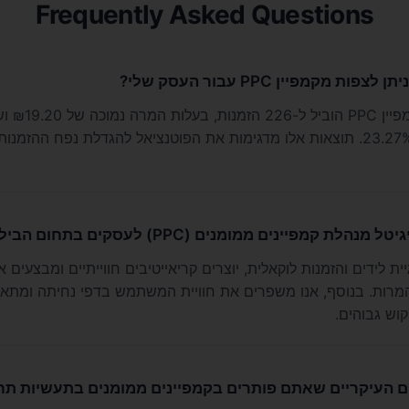
Frequently Asked Questions
ות מקמפיין PPC עבור העסק שלי?
במקרה המובא, 
גבוה במיוחד של 23.27%. תוצאות אלו מדגימות את הפוטנציאל להגדלת נפח ההזמנ
לת קמפיינים ממומנים (PPC) לעסקים בתחום הבילוי והפנאי?
ת לידים והזמנות לוקאלית, יוצרים קריאייטיבים חווייתיים ומבצעים א
המרות. בנוסף, אנו משפרים את חוויית המשתמש בדפי נחיתה ומתא
קוש גבוהים.
 העיקריים שאתם פותרים בקמפיינים ממומנים בתעשיות תח