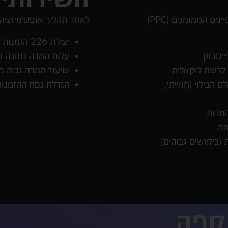
במסגרת ניהול השיווק הדיגיטלי והקמפיינים הממומנים (PPC)
לאחר תהליך אופטימיזציה
יצירת 226 הזמנות דרך הקמפיינים
ייסבוק
עלות המרה נמוכה של .20
ת לרשת לוקאלית
שיעור המרה גבוה במיוח
 הבילוי (חווייתי,
הגדלת נפח ההזמנות 
המרות
תה
(ביקושים גבוהים)
קפה