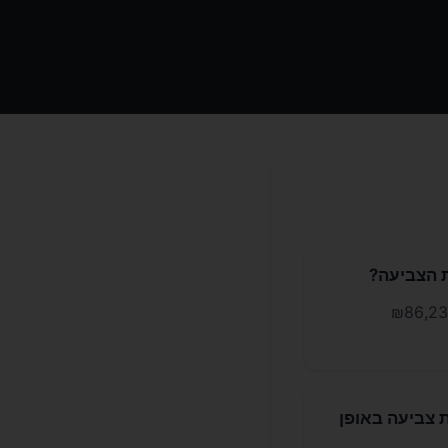
 254 רכישות בעלות רכישה של ₪25.29 בלבד. סך ההכנסות עמדו על ₪86,235
ת צביעה באופן