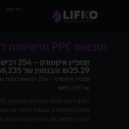
דף הבית
תוצאות PPC מרשימות לאיקומרס חוברות צביעה: הגדלת מכירות עם ליפקו
קמפיין איקומ
₪25.29 והכנסות של ₪86,235
של ₪86,235
בתחום האיקומרס, במטרה להגדיל את המכ
ביצועי הפרסום תוך הורדת עלות הרכישה וה