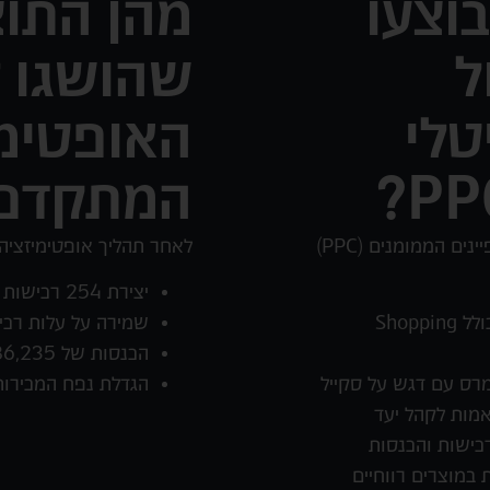
בוצעו
מהן התו
ל
שהושגו 
טלי
האופטימי
המתקדם
במסגרת ניהול השיווק הדיגיטלי והקמפיינים הממומנים (PPC)
לאחר תהליך אופטימיזצי
יצירת 254 רכישות מהקמפיינים
הקמה וניהול קמפייני Google (כולל Shopping
שמירה על עלות רכישה של 9
הכנסות של ₪86,235 מתקציב של כ־₪6,424
מרס עם דגש על סקייל
הגדלת נפח המכירות
אמות לקהל יעד
רכישות והכנסות
 במוצרים רווחיים