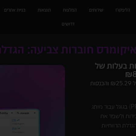
הליפקו'ז
שירותים
המלצות
תוצאות
בניית אתרים
דרושים
רס – 254 רכישות בעלות של
קמפיין איקומרס – 254 רכישות בעלות של ₪25.29 והכנסות
ליפקו דיגיטל ניהלה קמפיינים ממומנים (PPC) בגוגל עבור מותג
ירות ולשפר את
גדלת הרווחיות.