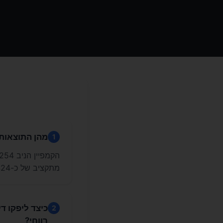
מהן התוצאות העיקריות ש
1
מתקציב של כ-₪6,424, מה שהוכיח הגדלת נפח מכירות תוך שמירה על רווחיות.
כיצד ליפקו ד
2
רווחי?