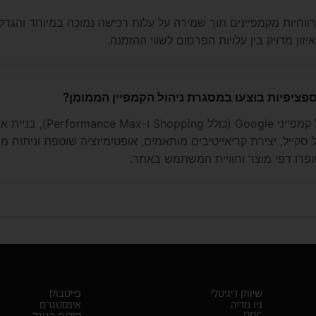
רווחיות מקמפיינים תוך שמירה על עלות רכישה נמוכה במיוחד והגדל
זון מדויק בין עלויות הפרסום לשווי ההזמנה.
ספציפיות בוצעו במסגרת ניהול הקמפיין הממומן?
בוצעו הקמה וניהול קמפייני Google (כולל ing
סקייל, יצירת קריאייטיבים מותאמים, אופטימיזציה שוטפת וניתוח מו
שופרו דפי מוצר וחוויית המשתמש באתר.
שיווק דיגיטלי
פייסבוק
ניו מדיה
אינסטגרם
PPC
קידום בגוגל