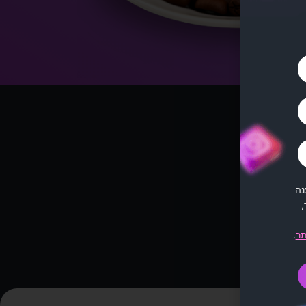
מיק
נה
,
תר
.