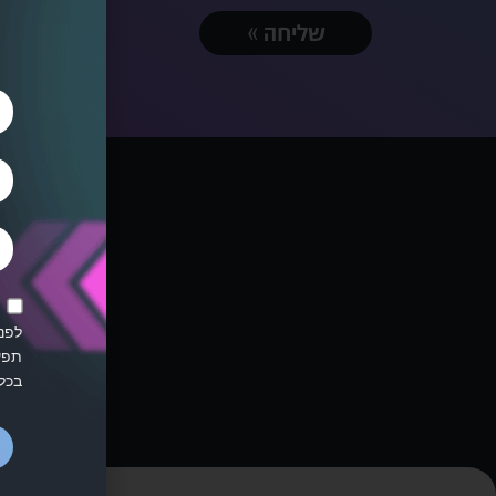
שליחה »
מחמא
לפני
תפע
בכל