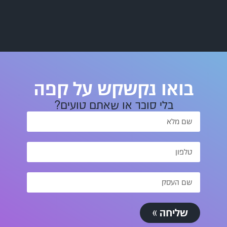
בואו נקשקש על קפה
בלי סוכר או שאתם טועים?
שליחה »