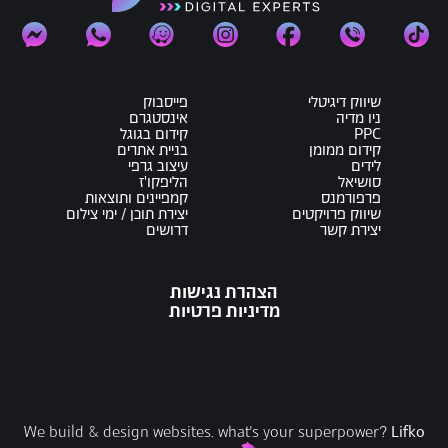
שיווק דיגיטלי
פייסבוק
ניו מדיה
אינסטגרם
PPC
קידום בגוגל
קידום ממומן
בניית אתרים
לידים
עיצוב גרפי
סושיאל
הליפקו'ז
פרפורמנס
קמפיינים ותוצאות
שיווק פרויקטים
יצירת תוכן / ימי צילום
יצירת קשר
דרושים
הצהרת נגישות
מדיניות פרטיות
Lifko
We build & design websites. what's your superpower?