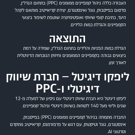
העבודה כללה ניהול קמפיינים ממומנים (PPC) בתחום הנדל״ן,
פרסום בפייסבוק, גוגל ואינסטגרם, יצירת קריאייטיב מותאם לקהל
היעד, כתיבת קופי שיווקי ואופטימיזציה שוטפת לשיפור ביצועי
הקמפיינים והגדלת כמות הלידים.
התוצאה
הגדלת כמות הפניות והלידים בתחום הנדל״ן, שמירה על רמת
ביצועים גבוהה בקמפיינים הממומנים וחיזוק הנוכחות הדיגיטלית
לאורך זמן.
ליפקו דיגיטל – חברת שיווק
דיגיטלי ו-PPC
ליפקו דיגיטל היא חברת שיווק דיגיטלי עם ניסיון של למעלה מ-12
שנים וליווי מעל 140 לקוחות בשיווק דיגיטלי וניהול קמפיינים.
החברה מתמחה בניהול קמפיינים ממומנים (PPC) בפייסבוק,
אינסטגרם, גוגל וטיקטוק, עם דגש על פרפורמנס, קריאייטיב מתקדם
וסרטוני AI.