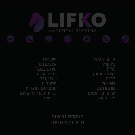
שיווק דיגיטלי
פייסבוק
ניו מדיה
אינסטגרם
PPC
קידום בגוגל
קידום ממומן
בניית אתרים
לידים
עיצוב גרפי
סושיאל
הליפקו'ז
פרפורמנס
קמפיינים ותוצאות
שיווק פרויקטים
יצירת תוכן / ימי צילום
יצירת קשר
דרושים
הצהרת נגישות
מדיניות פרטיות