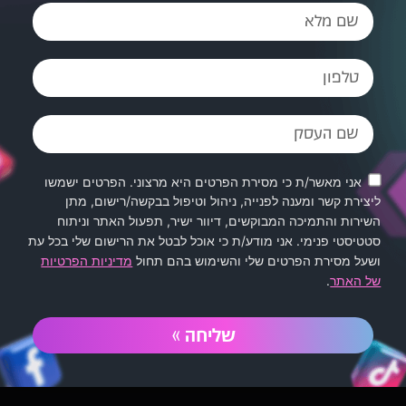
אינטרנט מקצועי ומרשים. שירותים אלו נועדו
להוביל להצלחה דיגיטלית.
מהי רמת השירות והמקצועיות של ליפקו
3
דיגיטל?
עורך הדין אסף יטיב מדגיש את המקצועיות
אני מאשר/ת כי מסירת הפרטים היא מרצוני. הפרטים ישמשו
יוצאת הדופן, האכפתיות ורמת השירות
ליצירת קשר ומענה לפנייה, ניהול וטיפול בבקשה/רישום, מתן
הגבוהה של צוות ליפקו דיגיטל. הם הוכיחו את
השירות והתמיכה המבוקשים, דיוור ישיר, תפעול האתר וניתוח
יכולתם להוביל את המשרד להצלחה בעולם
סטטיסטי פנימי. אני מודע/ת כי אוכל לבטל את הרישום שלי בכל עת
הדיגיטלי.
ושעל מסירת הפרטים שלי והשימוש בהם תחול
מדיניות הפרטיות
של האתר
.
שליחה »