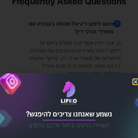
Frequently Asked Questions
האם ליפקו דיגיטל מנוסה בעבודה עם
1
משרדי עורכי דין?
כן, עורך הדין אסף יטיב ממליץ בחום על
ליפקו דיגיטל ומציין שהם מבינים את הצרכים
הייחודיים של משרד עורכי דין. שיתוף הפעולה
ביניהם נמשך למעלה מ-5 שנים והוביל
להצלחה בזירה הדיגיטלית.
אילו שירותי שיווק דיגיטלי ליפקו דיגיטל
2
מספקת למשרדי עורכי דין?
נשמע שאנחנו צריכים להיפגש?
ליפקו דיגיטל ביצעה עבור משרד עורכי הדין
קמפיינים ממומנים ממוקדים, שדרגה את
השאירו פרטים ונחזור אליכם בהקדם
נוכחותם ברשתות החברתיות ובנתה אתר