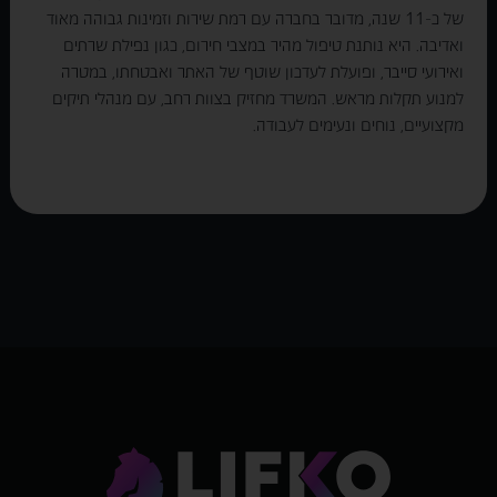
של כ-11 שנה, מדובר בחברה עם רמת שירות וזמינות גבוהה מאוד
ואדיבה. היא נותנת טיפול מהיר במצבי חירום, כגון נפילת שרתים
ואירועי סייבר, ופועלת לעדכון שוטף של האתר ואבטחתו, במטרה
למנוע תקלות מראש. המשרד מחזיק בצוות רחב, עם מנהלי תיקים
מקצועיים, נוחים ונעימים לעבודה.