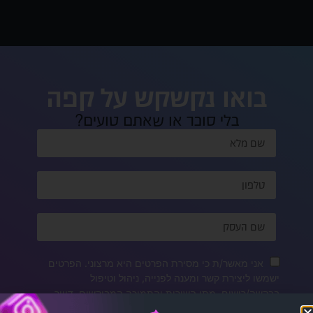
בואו נקשקש על קפה
בלי סוכר או שאתם טועים?
אני מאשר/ת כי מסירת הפרטים היא מרצוני. הפרטים
ישמשו ליצירת קשר ומענה לפנייה, ניהול וטיפול
בבקשה/רישום, מתן השירות והתמיכה המבוקשים, דיוור
ישיר, תפעול האתר וניתוח סטטיסטי פנימי. אני מודע/ת כי