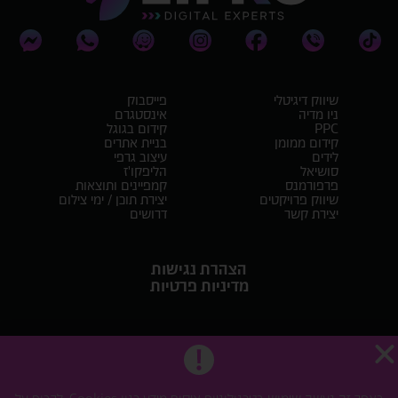
שיווק דיגיטלי
פייסבוק
ניו מדיה
אינסטגרם
PPC
קידום בגוגל
קידום ממומן
בניית אתרים
לידים
עיצוב גרפי
סושיאל
הליפקו'ז
פרפורמנס
קמפיינים ותוצאות
שיווק פרויקטים
יצירת תוכן / ימי צילום
יצירת קשר
דרושים
הצהרת נגישות
מדיניות פרטיות
Lifko
We build & design websites. what's your superpower?