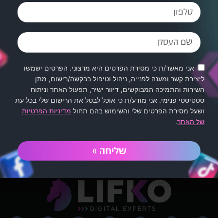
בהתבסס על ההמלצה?
ההמלצה מדגישה את רמת הביצוע הגבוהה
של ליפקו דיגיטל בשיווק דיגיטלי, קידום
ממומן, ניהול סושיאל, יצירת תוכן ובניית
אתרים. היא מעידה על מקצועיותם במגוון
אני מאשר/ת כי מסירת הפרטים היא מרצוני. הפרטים ישמשו
תחומי הדיגיטל.
ליצירת קשר ומענה לפנייה, ניהול וטיפול בבקשה/רישום, מתן
השירות והתמיכה המבוקשים, דיוור ישיר, תפעול האתר וניתוח
סטטיסטי פנימי. אני מודע/ת כי אוכל לבטל את הרישום שלי בכל עת
ושעל מסירת הפרטים שלי והשימוש בהם תחול
מדיניות הפרטיות
של האתר
.
שליחה »