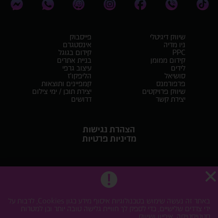
שיווק דיגיטלי
פייסבוק
ניו מדיה
אינסטגרם
PPC
קידום בגוגל
קידום ממומן
בניית אתרים
לידים
עיצוב גרפי
סושיאל
הליפקו'ז
פרפורמנס
קמפיינים ותוצאות
שיווק פרויקטים
יצירת תוכן / ימי צילום
יצירת קשר
דרושים
הצהרת נגישות
מדיניות פרטיות
Lifko
We build & design websites. what's your superpower?
באתר זה נעשה שימוש בטכנולוגיות איסוף מידע כגון Cookies, לרבות על
ידי צדדים שלישיים, כדי לספק לך חוויית גלישה טובה יותר וכן למטרות
Digital
סטטיסטיקה, איפיון ושיווק.