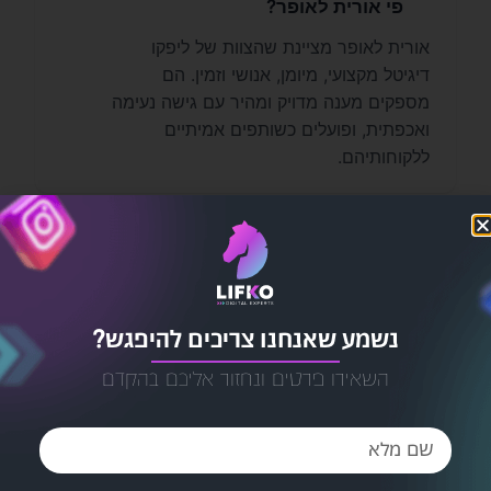
פי אורית לאופר?
אורית לאופר מציינת שהצוות של ליפקו
דיגיטל מקצועי, מיומן, אנושי וזמין. הם
מספקים מענה מדויק ומהיר עם גישה נעימה
ואכפתית, ופועלים כשותפים אמיתיים
ללקוחותיהם.
איזה סוג של ליווי ותמיכה ליפקו דיגיטל
2
מציעה ללקוחותיה?
ליפקו דיגיטל מלווה את לקוחותיה בכל צעד,
נשמע שאנחנו צריכים להיפגש?
עם מענה מדויק ומהיר, תוך מתן תחושת
ביטחון ושקט נפשי. הם מתוארים כשותפים
השאירו פרטים ונחזור אליכם בהקדם
אמיתיים המעניקים יחס אישי ואיכותי.
אילו שירותים ליפקו דיגיטל מציעה,
3